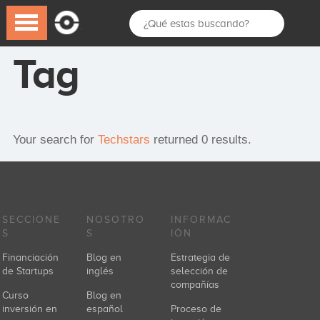
Tag
Your search for
Techstars
returned 0 results.
SECCIONE
NOSOTRO
INFORMAC
S
S
IÓN
Financiación
Blog en
Estrategia de
de Startups
inglés
selección de
compañías
Curso
Blog en
inversión en
español
Proceso de