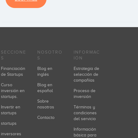
SECCIONE
NOSOTRO
INFORMAC
S
S
IÓN
Financiación
Blog en
Estrategia de
de Startups
inglés
selección de
compañías
Curso
Blog en
inversión en
español
Proceso de
startups.
inversión
Sobre
Invertir en
nosotros
Términos y
startups
condiciones
Contacto
del servicio
startups
Información
inversores
básica para