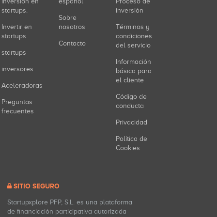
inversión en
español
Proceso de
startups.
inversión
Sobre
Invertir en
nosotros
Términos y
startups
condiciones
Contacto
del servicio
startups
Información
inversores
básica para
el cliente
Aceleradoras
Código de
Preguntas
conducta
frecuentes
Privacidad
Política de
Cookies
SITIO SEGURO
Startupxplore PFP, S.L. es una plataforma
de financiación participativa autorizada