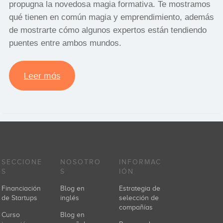
propugna la novedosa magia formativa. Te mostramos
qué tienen en común magia y emprendimiento, además
de mostrarte cómo algunos expertos están tendiendo
puentes entre ambos mundos.
Leer más
SECCIONE
NOSOTRO
INFORMAC
S
S
IÓN
Financiación
Blog en
Estrategia de
de Startups
inglés
selección de
compañías
Curso
Blog en