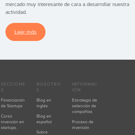
mercado muy interesante de cara a desarrollar nuestra
actividad.
Leer más
SECCIONE
NOSOTRO
INFORMAC
S
S
IÓN
Financiación
Blog en
Estrategia de
de Startups
inglés
selección de
compañías
Curso
Blog en
inversión en
español
Proceso de
startups.
inversión
Sobre