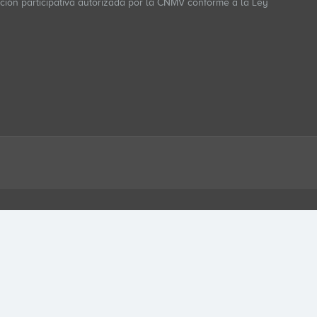
ación participativa autorizada por la CNMV conforme a la Ley