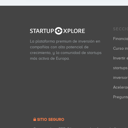
SECCI
Financia
La plataforma premium de inversión en
compañías con alto potencial de
Curso in
crecimiento, y la comunidad de startups
Invertir
más activa de Europa.
startups
inverso
Acelera
Pregunt
SITIO SEGURO