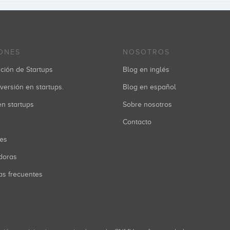
ONES
NOSOTROS
ción de Startups
Blog en inglés
versión en startups.
Blog en español
 en startups
Sobre nosotros
Contacto
res
doras
as frecuentes