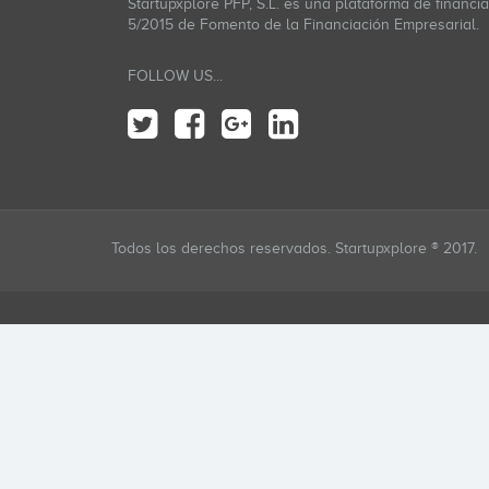
Startupxplore PFP, S.L. es una plataforma de financi
5/2015 de Fomento de la Financiación Empresarial.
FOLLOW US...
Todos los derechos reservados. Startupxplore ® 2017.