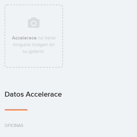
Accelerace
no tiene
ninguna imágen en
su galería.
Datos Accelerace
OFICINAS