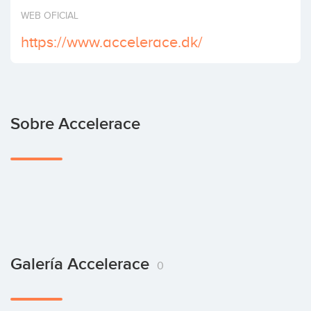
Invertir
WEB OFICIAL
https://www.accelerace.dk/
Sobre Accelerace
Galería Accelerace
0