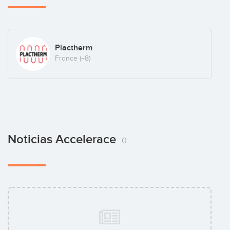
Plactherm
France
(+8)
Noticias Accelerace
0