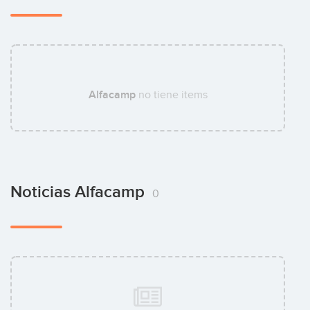
Alfacamp
no tiene items
Noticias Alfacamp
0