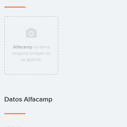
Alfacamp
no tiene
ninguna imágen en
su galería.
Datos Alfacamp