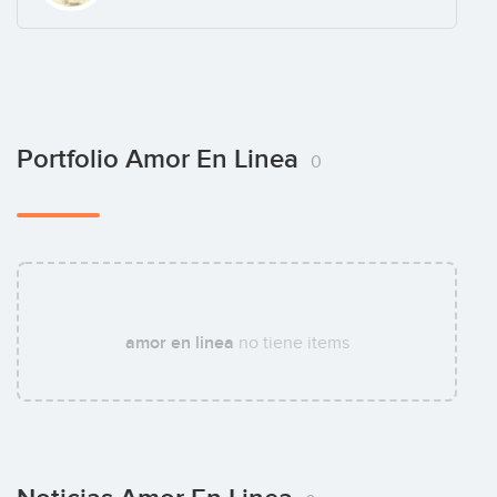
Portfolio Amor En Linea
0
amor en linea
no tiene items