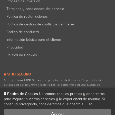
Proceso de inversión
Términos y condiciones del servicio
Política de reclamaciones
Política de gestión de conflictos de interés
Código de conducta
Información básica para el cliente
Privacidad
Política de Cookies
SITIO SEGURO
Startupxplore PSFP, S.L. es una plataforma de financiación participativa
autorizada por la CNMV (Registro No. 18) conforme a la Ley 5/2015 de
Fomento de la Financiación Empresarial.
Consultar registro oficial
.
Política de Cookies
Utilizamos cookies propias y de terceros
Startupxplore PSFP, S.L. es un Proveedor de Servicios de Financiación
para mejorar nuestros servicios y la experiencia de usuario. Si
Participativa registrado en la CNMV para actividades de financiación
continúa navegando, consideramos que acepta su uso.
participativa.
Aceptar