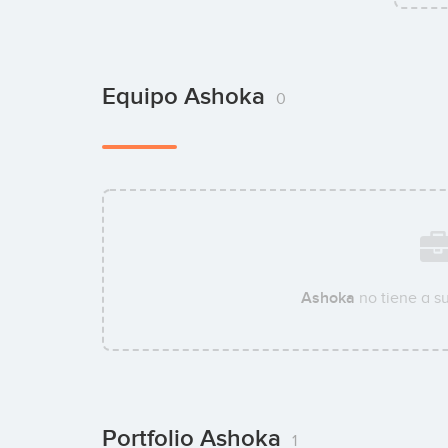
Equipo Ashoka
0
Ashoka
no tiene a s
Portfolio Ashoka
1