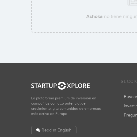
Ashoka
no tiene ningun
SECCI
Busca
La plataforma premium de inversión en
compañías con alto potencial de
Inverti
crecimiento, y la comunidad de empresas
más activa de Europa.
Pregu
Read in English