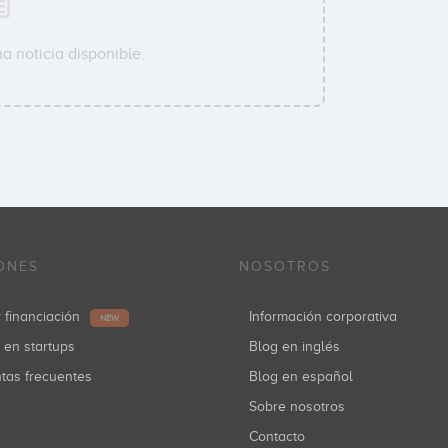
a noticia disponible.
ONES
NOSOTROS
r financiación
Información corporativa
NEW
r en startups
Blog en inglés
ntas frecuentes
Blog en español
Sobre nosotros
Contacto