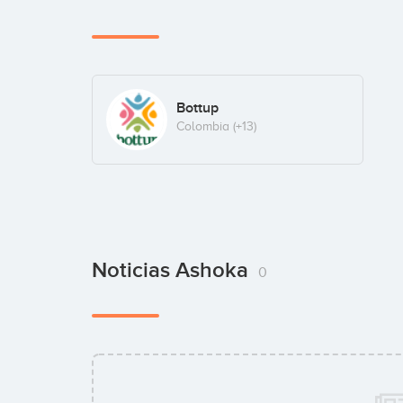
Bottup
Colombia
(+13)
Noticias Ashoka
0