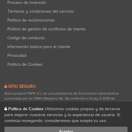
Proceso de inversión
Términos y condiciones del servicio
Política de reclamaciones
Política de gestión de conflictos de interés
Código de conducta
Información básica para el cliente
Privacidad
Política de Cookies
SITIO SEGURO
Startupxplore PSFP, S.L. es una plataforma de financiación participativa
autorizada por la CNMV (Registro No. 18) conforme a la Ley 5/2015 de
Fomento de la Financiación Empresarial.
Consultar registro oficial
.
Política de Cookies
Utilizamos cookies propias y de terceros
Startupxplore PSFP, S.L. es un Proveedor de Servicios de Financiación
para mejorar nuestros servicios y la experiencia de usuario. Si
Participativa registrado en la CNMV para actividades de financiación
continúa navegando, consideramos que acepta su uso.
participativa.
Aceptar