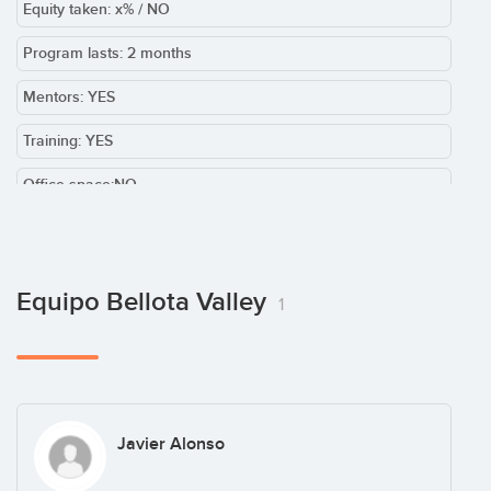
Equity taken: x% / NO
Program lasts: 2 months
Mentors: YES
Training: YES
Office space:NO
Team required: YES
Equipo Bellota Valley
1
Javier Alonso