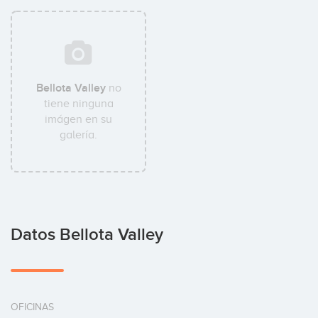
Bellota Valley
no
tiene ninguna
imágen en su
galería.
Datos Bellota Valley
OFICINAS