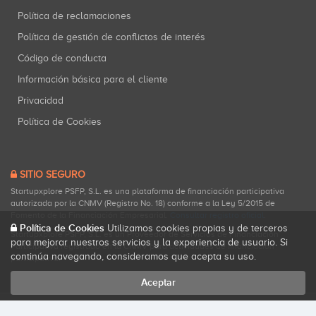
Política de reclamaciones
Política de gestión de conflictos de interés
Código de conducta
Información básica para el cliente
Privacidad
Política de Cookies
SITIO SEGURO
Startupxplore PSFP, S.L. es una plataforma de financiación participativa
autorizada por la CNMV (Registro No. 18) conforme a la Ley 5/2015 de
Fomento de la Financiación Empresarial.
Consultar registro oficial
.
Política de Cookies
Utilizamos cookies propias y de terceros
Startupxplore PSFP, S.L. es un Proveedor de Servicios de Financiación
para mejorar nuestros servicios y la experiencia de usuario. Si
Participativa registrado en la CNMV para actividades de financiación
continúa navegando, consideramos que acepta su uso.
participativa.
Aceptar
Todos los derechos reservados. Startupxplore ® {0}.