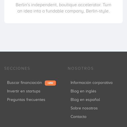
Berlin's independent, boutique accelerator. Turn
an idea into a fundable company, Berlin-style.
SECCIONES
NOSOTROS
Buscar financiación
Información corporativa
NEW
Invertir en startups
Blog en inglés
Preguntas frecuentes
Blog en español
Sobre nosotros
Contacto