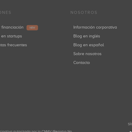
ONES
NOSOTROS
r financiación
Información corporativa
NEW
r en startups
Blog en inglés
ntas frecuentes
Blog en español
Sobre nosotros
Contacto
SÍ
icipativa autorizada por la CNMV (Registro No.