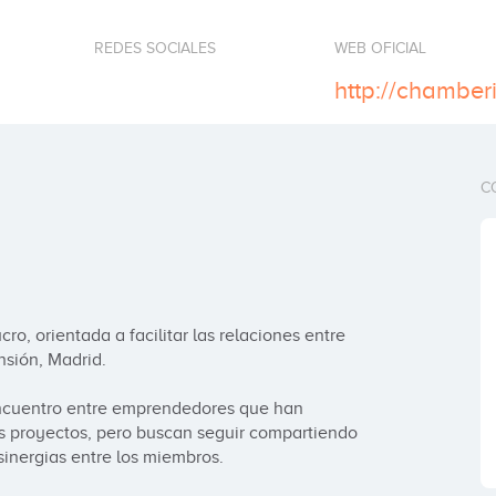
REDES SOCIALES
WEB OFICIAL
http://chamber
C
o, orientada a facilitar las relaciones entre 
sión, Madrid.

encuentro entre emprendedores que han 
s proyectos, pero buscan seguir compartiendo 
inergias entre los miembros.
