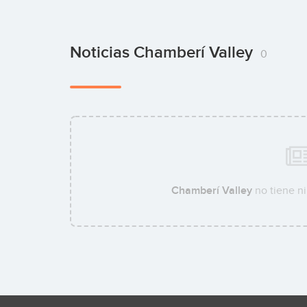
Noticias Chamberí Valley
0
Chamberí Valley
no tiene ni