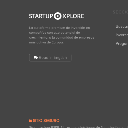
SECCI
Busca
La plataforma premium de inversión en
compañías con alto potencial de
Inverti
crecimiento, y la comunidad de empresas
más activa de Europa.
Pregu
Read in English
SITIO SEGURO
Startupxplore PSFP, S.L. es una plataforma de financiación part