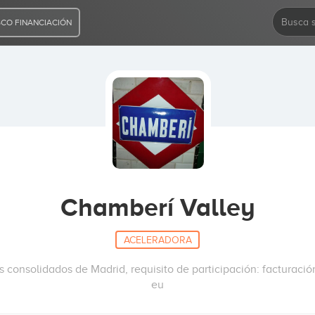
CO FINANCIACIÓN
Chamberí Valley
ACELERADORA
onsolidados de Madrid, requisito de participación: facturación
eu