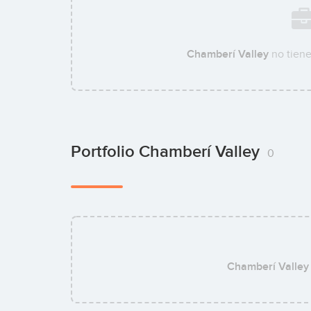
Chamberí Valley
no tiene
Portfolio Chamberí Valley
0
Chamberí Valley