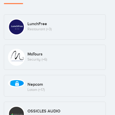
LunchFree
Restaurant
(+3)
MoTours
Security
(+6)
Nepcom
Latam
(+17)
OSSICLES AUDIO