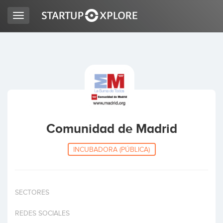
Toggle
navigation
BUSCO FINANCIACIÓN
REGISTRO
ACCESO
Comunidad de Madrid
INCUBADORA (PÚBLICA)
SECTORES
Inicio
REDES SOCIALES