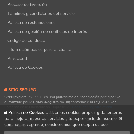
Proceso de inversión
Términos y condiciones del servicio
Política de reclamaciones
Política de gestión de conflictos de interés
Código de conducta
Información básica para el cliente
Privacidad
Política de Cookies
SITIO SEGURO
Startupxplore PSFP, S.L. es una plataforma de financiación participativa
autorizada por la CNMV (Registro No. 18) conforme a la Ley 5/2015 de
Fomento de la Financiación Empresarial.
Consultar registro oficial
.
Política de Cookies
Utilizamos cookies propias y de terceros
Startupxplore PSFP, S.L. es un Proveedor de Servicios de Financiación
para mejorar nuestros servicios y la experiencia de usuario. Si
Participativa registrado en la CNMV para actividades de financiación
continúa navegando, consideramos que acepta su uso.
participativa.