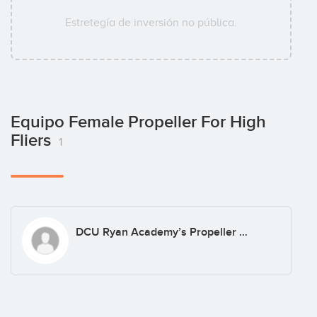
Estretegía de inversión no pública.
Equipo Female Propeller For High
Fliers
1
DCU Ryan Academy’s Propeller Venture Accelerator CEO