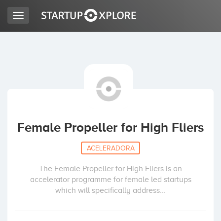
Toggle
navigation
BUSCO FINANCIACIÓN
REGISTRO
ACCESO
Female Propeller for High Fliers
ACELERADORA
The Female Propeller for High Fliers is an
accelerator programme for female led startups
which will specifically address...
Inicio