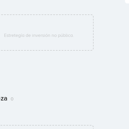
Estretegía de inversión no pública.
oza
0