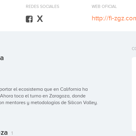
REDES SOCIALES
WEB OFICIAL
X
http://fi-zgz.co
C
za
ortar el ecosistema que en California ha 
 Ahora toca el turno en Zaragoza, donde 
on mentores y metodologías de Silicon Valley.
oza
1