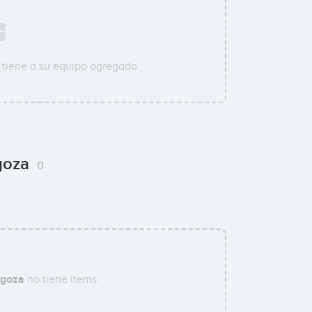
tiene a su equipo agregado
agoza
0
agoza
no tiene items