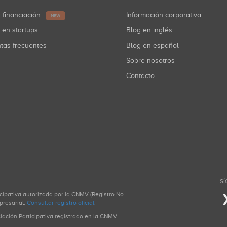
r financiación
Información corporativa
NEW
r en startups
Blog en inglés
ntas frecuentes
Blog en español
Sobre nosotros
Contacto
SÍ
icipativa autorizada por la CNMV (Registro No.
presarial.
Consultar registro oficial
.
ciación Participativa registrado en la CNMV