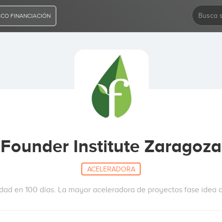
CO FINANCIACIÓN
Founder Institute Zaragoza
ACELERADORA
idad en 100 días. La mayor aceleradora de proyectos fase idea a