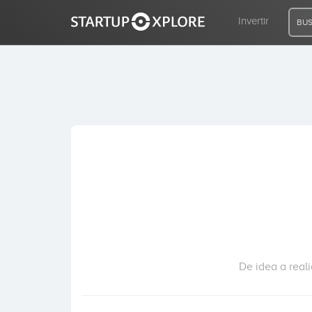
Invertir
BUS
BUSCO FINANCIACIÓN
REGISTRO
ACCESO
Inicio
Invertir
De idea a real