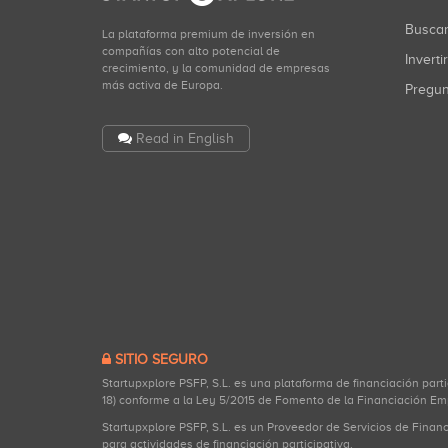
Busca
La plataforma premium de inversión en
compañías con alto potencial de
Inverti
crecimiento, y la comunidad de empresas
más activa de Europa.
Pregu
Read in English
SITIO SEGURO
Startupxplore PSFP, S.L. es una plataforma de financiación part
18) conforme a la Ley 5/2015 de Fomento de la Financiación Em
Startupxplore PSFP, S.L. es un Proveedor de Servicios de Finan
para actividades de financiación participativa.