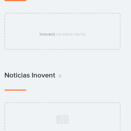
Inovent
no tiene items
Noticias Inovent
0