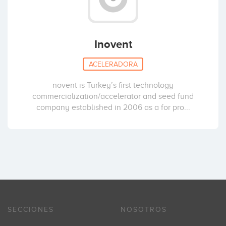
Inovent
ACELERADORA
novent is Turkey’s first technology
commercialization/accelerator and seed fund
company established in 2006 as a for pro...
SECCIONES
NOSOTROS