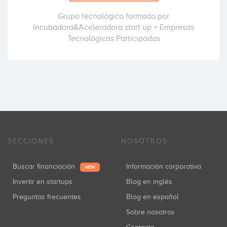
Grupo tecnológico formado por
Incubadora&Aceleradora start up + Empresas
Tecnológicas Participadas
SECCIONES
NOSOTROS
Buscar financiación
Información corporativa
NEW
Invertir en startups
Blog en inglés
Preguntas frecuentes
Blog en español
Sobre nosotros