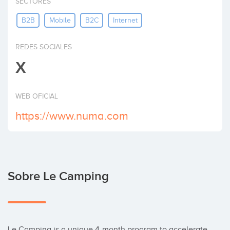
SECTORES
Invertir
B2B
Mobile
B2C
Internet
REDES SOCIALES
X
WEB OFICIAL
https://www.numa.com
Sobre Le Camping
Le Camping is a unique 4-month program to accelerate 