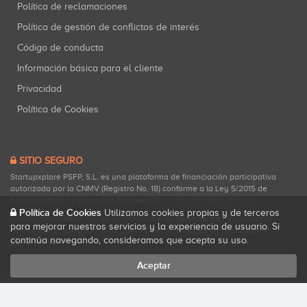
Política de reclamaciones
Política de gestión de conflictos de interés
Código de conducta
Información básica para el cliente
Privacidad
Política de Cookies
SITIO SEGURO
Startupxplore PSFP, S.L. es una plataforma de financiación participativa
autorizada por la CNMV (Registro No. 18) conforme a la Ley 5/2015 de
Fomento de la Financiación Empresarial.
Consultar registro oficial
.
Política de Cookies
Utilizamos cookies propias y de terceros
Startupxplore PSFP, S.L. es un Proveedor de Servicios de Financiación
para mejorar nuestros servicios y la experiencia de usuario. Si
Participativa registrado en la CNMV para actividades de financiación
continúa navegando, consideramos que acepta su uso.
participativa.
Aceptar
Todos los derechos reservados. Startupxplore ® {0}.