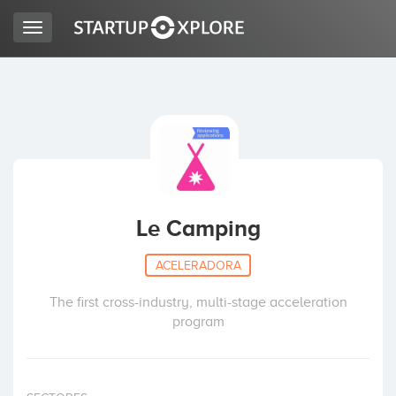
Toggle
navigation
BUSCO FINANCIACIÓN
REGISTRO
ACCESO
Le Camping
ACELERADORA
The first cross-industry, multi-stage acceleration
program
Inicio