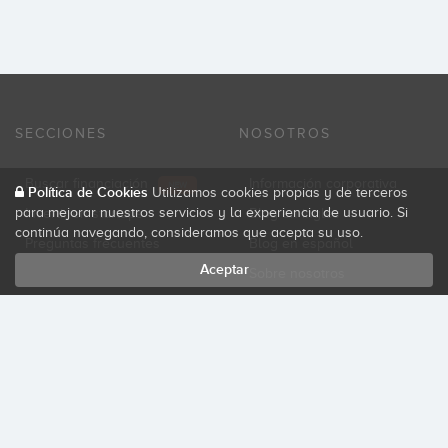
SECCIONES
NOSOTROS
Buscar financiación
Información corporativa
NEW
Política de Cookies
Utilizamos cookies propias y de terceros
para mejorar nuestros servicios y la experiencia de usuario. Si
Invertir en startups
Blog en inglés
continúa navegando, consideramos que acepta su uso.
Preguntas frecuentes
Blog en español
Aceptar
Sobre nosotros
Contacto
MÁS INFORMACIÓN
Estrategia de selección de compañías