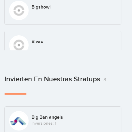
Bigshowi
Bivac
Boatjump
Invierten En Nuestras Stratups
8
España
(+11)
Bonealive
Big Ban angels
Inversiones: 1