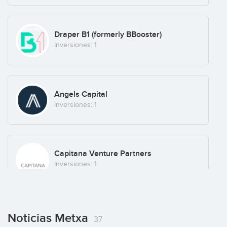
Buscocamarero.es
Draper B1 (formerly BBooster)
Inversiones: 1
Corowai
Angels Capital
Inversiones: 1
DOG VIVANT
Capitana Venture Partners
España
(+4)
Inversiones: 1
Fingerink
Athos Partners
Software
(+4)
Noticias Metxa
37
Inversiones: 1