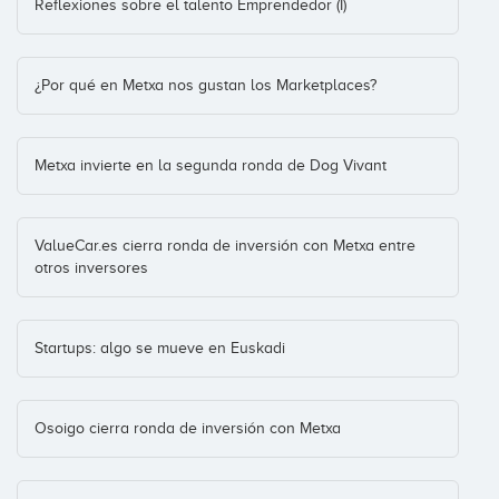
Reflexiones sobre el talento Emprendedor (I)
ShipNetPremium
¿Por qué en Metxa nos gustan los Marketplaces?
Metxa invierte en la segunda ronda de Dog Vivant
Songlive
ValueCar.es cierra ronda de inversión con Metxa entre
otros inversores
Speed4lifts
Germany
(+12)
Startups: algo se mueve en Euskadi
Osoigo cierra ronda de inversión con Metxa
The Best 5