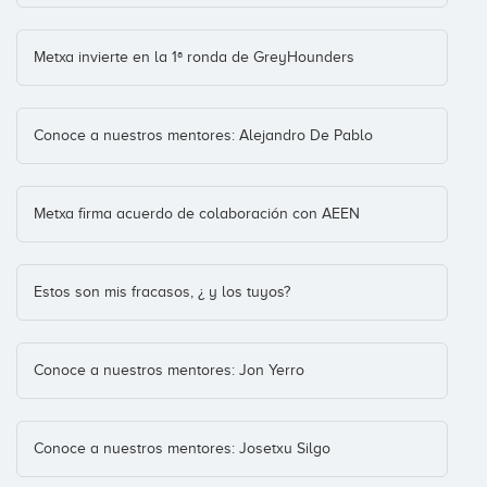
Metxa invierte en la 1ª ronda de GreyHounders
Idoneo
Conoce a nuestros mentores: Alejandro De Pablo
Metxa firma acuerdo de colaboración con AEEN
Lunchex.co
India
(+3)
Estos son mis fracasos, ¿ y los tuyos?
MyWay
Conoce a nuestros mentores: Jon Yerro
Conoce a nuestros mentores: Josetxu Silgo
Nappet