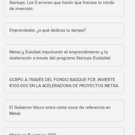
Startups: Los 5 errores que harán que fracase tu ronda
de inversión.
Wanafest
Emprendedor, ¿a qué dedicas tu tiempo?
Metxa y Eukaltel impulsarán el emprendimiento y la
Watson
aceleración a través del programa Startups Euskaltel
España
(+6)
GCRPV, A TRAVÉS DEL FONDO BASQUE FCR, INVIERTE
€100.000 EN LA ACELERADORA DE PROYECTOS METXA.
Weereel
Latam
(+6)
El Gobierno Vasco entra como socio de referencia en
Metxa
Welchome