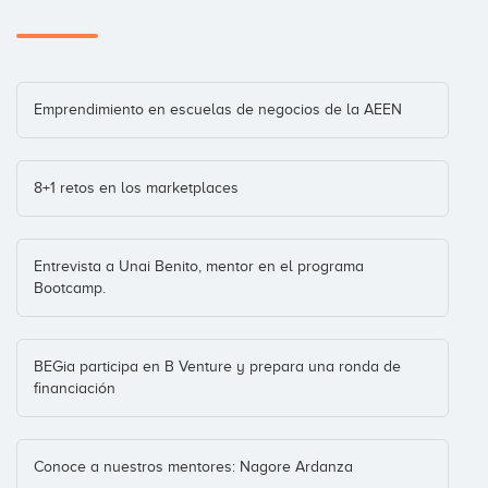
Fixme
Aurorial
Emprendimiento en escuelas de negocios de la AEEN
Inversiones: 1
8+1 retos en los marketplaces
Focus 360
Seed Capital Bizkaia
Inversiones: 1
Entrevista a Unai Benito, mentor en el programa
Bootcamp.
GreyHounders
Conteneo
BEGia participa en B Venture y prepara una ronda de
Inversiones: 1
financiación
Hunters of Magic
Conoce a nuestros mentores: Nagore Ardanza
España
(+7)