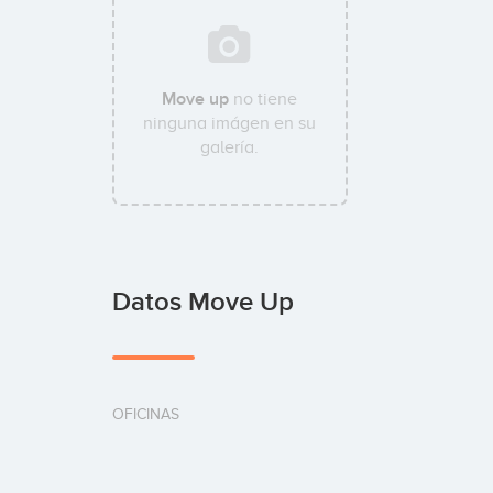
Move up
no tiene
ninguna imágen en su
galería.
Datos Move Up
OFICINAS