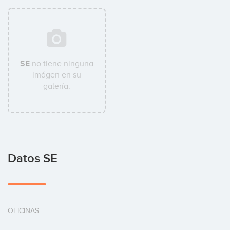
SE
no tiene ninguna
imágen en su
galería.
Datos SE
OFICINAS