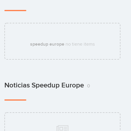
speedup europe
no tiene items
Noticias Speedup Europe
0