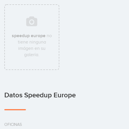
speedup europe
no
tiene ninguna
imágen en su
galería.
Datos Speedup Europe
OFICINAS