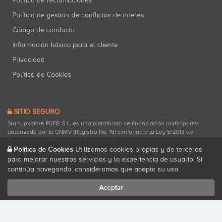
Política de reclamaciones
Política de gestión de conflictos de interés
Código de conducta
Información básica para el cliente
Privacidad
Política de Cookies
SITIO SEGURO
Startupxplore PSFP, S.L. es una plataforma de financiación participativa
autorizada por la CNMV (Registro No. 18) conforme a la Ley 5/2015 de
Fomento de la Financiación Empresarial.
Consultar registro oficial
.
Política de Cookies
Utilizamos cookies propias y de terceros
Startupxplore PSFP, S.L. es un Proveedor de Servicios de Financiación
para mejorar nuestros servicios y la experiencia de usuario. Si
Participativa registrado en la CNMV para actividades de financiación
continúa navegando, consideramos que acepta su uso.
participativa.
Aceptar
Todos los derechos reservados. Startupxplore ® {0}.