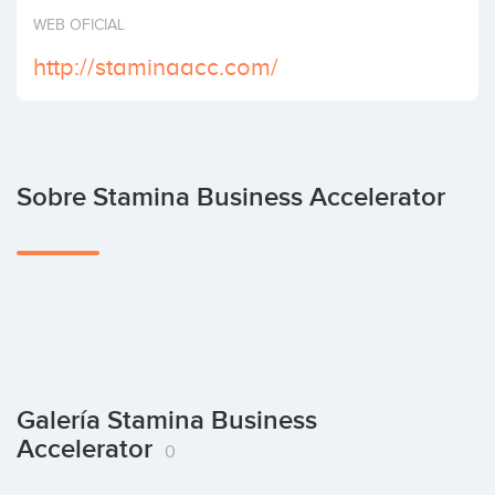
Invertir
WEB OFICIAL
http://staminaacc.com/
Sobre Stamina Business Accelerator
Galería Stamina Business
Accelerator
0