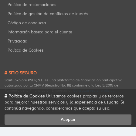
Política de reclamaciones
Política de gestión de conflictos de interés
Código de conducta
Información básica para el cliente
Privacidad
Política de Cookies
SITIO SEGURO
Startupxplore PSFP, S.L. es una plataforma de financiación participativa
autorizada por la CNMV (Registro No. 18) conforme a la Ley 5/2015 de
Fomento de la Financiación Empresarial.
Consultar registro oficial
.
Política de Cookies
Utilizamos cookies propias y de terceros
Startupxplore PSFP, S.L. es un Proveedor de Servicios de Financiación
para mejorar nuestros servicios y la experiencia de usuario. Si
Participativa registrado en la CNMV para actividades de financiación
continúa navegando, consideramos que acepta su uso.
participativa.
Aceptar
Todos los derechos reservados. Startupxplore ® {0}.