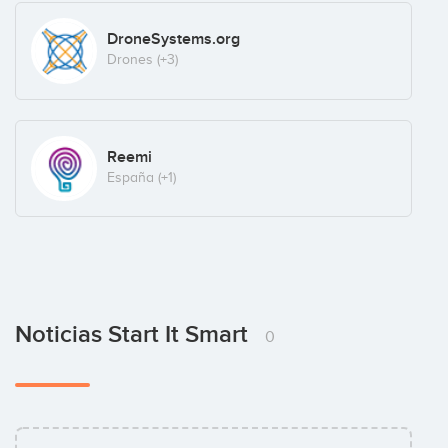
DroneSystems.org
Drones
(+3)
Reemi
España
(+1)
Noticias Start It Smart
0