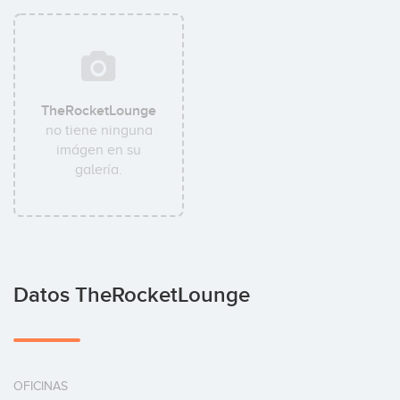
TheRocketLounge
no tiene ninguna
imágen en su
galería.
Datos TheRocketLounge
OFICINAS