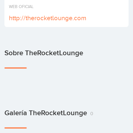
Invertir
WEB OFICIAL
http://therocketlounge.com
Sobre TheRocketLounge
Galería TheRocketLounge
0