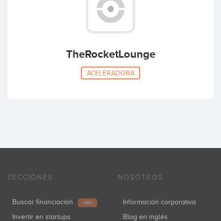
TheRocketLounge
ACELERADORA
SECCIONES
NOSOTROS
Buscar financiación
Información corporativa
NEW
Invertir en startups
Blog en inglés