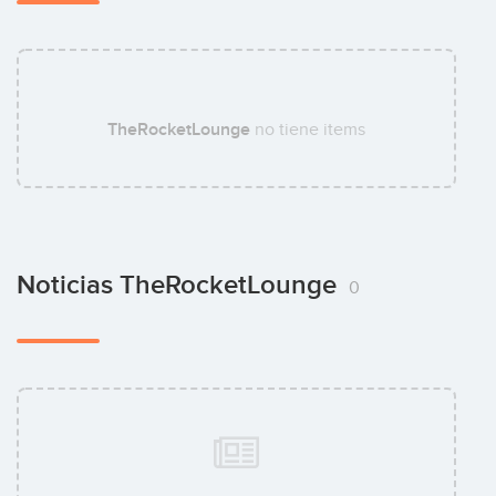
TheRocketLounge
no tiene items
Noticias TheRocketLounge
0