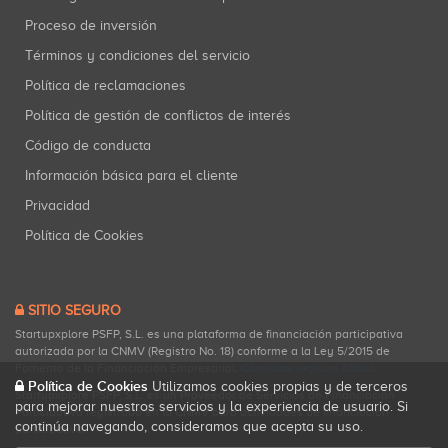
Proceso de inversión
Términos y condiciones del servicio
Política de reclamaciones
Política de gestión de conflictos de interés
Código de conducta
Información básica para el cliente
Privacidad
Política de Cookies
SITIO SEGURO
Startupxplore PSFP, S.L. es una plataforma de financiación participativa
autorizada por la CNMV (Registro No. 18) conforme a la Ley 5/2015 de
Fomento de la Financiación Empresarial.
Consultar registro oficial
.
Política de Cookies
Utilizamos cookies propias y de terceros
Startupxplore PSFP, S.L. es un Proveedor de Servicios de Financiación
para mejorar nuestros servicios y la experiencia de usuario. Si
Participativa registrado en la CNMV para actividades de financiación
continúa navegando, consideramos que acepta su uso.
participativa.