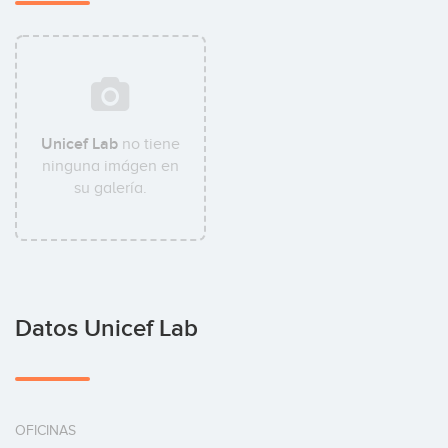
Unicef Lab
no tiene
ninguna imágen en
su galería.
Datos Unicef Lab
OFICINAS