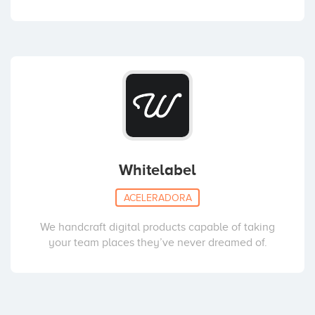
Whitelabel
ACELERADORA
We handcraft digital products capable of taking
your team places they’ve never dreamed of.