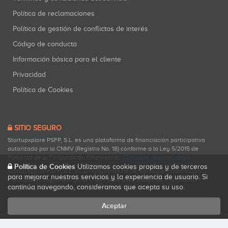
Política de reclamaciones
Política de gestión de conflictos de interés
Código de conducta
Información básica para el cliente
Privacidad
Política de Cookies
SITIO SEGURO
Startupxplore PSFP, S.L. es una plataforma de financiación participativa
autorizada por la CNMV (Registro No. 18) conforme a la Ley 5/2015 de
Fomento de la Financiación Empresarial.
Consultar registro oficial
.
Política de Cookies
Utilizamos cookies propias y de terceros
Startupxplore PSFP, S.L. es un Proveedor de Servicios de Financiación
para mejorar nuestros servicios y la experiencia de usuario. Si
Participativa registrado en la CNMV para actividades de financiación
continúa navegando, consideramos que acepta su uso.
participativa.
Aceptar