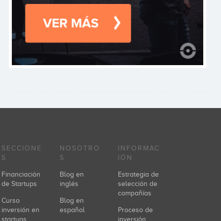
SECCIONE
NOSOTRO
INFORMAC
S
S
IÓN
Financiación
Blog en
Estrategia de
de Startups
inglés
selección de
compañías
Curso
Blog en
inversión en
español
Proceso de
startups.
inversión