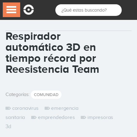
Respirador
automático 3D en
tiempo récord por
Reesistencia Team
Categorías:
COMUNIDAD
coronavirus
emergencia
sanitaria
emprendedores
impresoras
3d