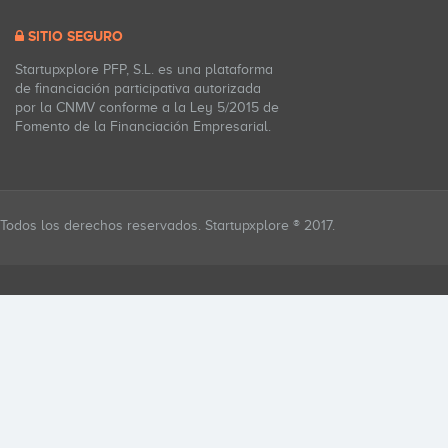
SITIO SEGURO
Startupxplore PFP, S.L. es una plataforma
de financiación participativa autorizada
por la CNMV conforme a la Ley 5/2015 de
Fomento de la Financiación Empresarial.
Todos los derechos reservados. Startupxplore ® 2017.