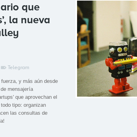
nario que
’, la nueva
lley
Telegram
n fuerza, y más aún desde
o de mensajería
artups’ que aprovechan el
 todo tipo: organizan
acen las consultas de
a!