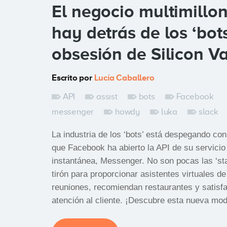
El negocio multimillo
hay detrás de los ‘bots
obsesión de Silicon Va
Escrito por
Lucía Caballero
API
assist
bots
Facebook
messenger
howdy
luka
slack
La industria de los ‘bots’ está despegando co
que Facebook ha abierto la API de su servici
instantánea, Messenger. No son pocas las ‘st
tirón para proporcionar asistentes virtuales de
reuniones, recomiendan restaurantes y satisf
atención al cliente. ¡Descubre esta nueva mod