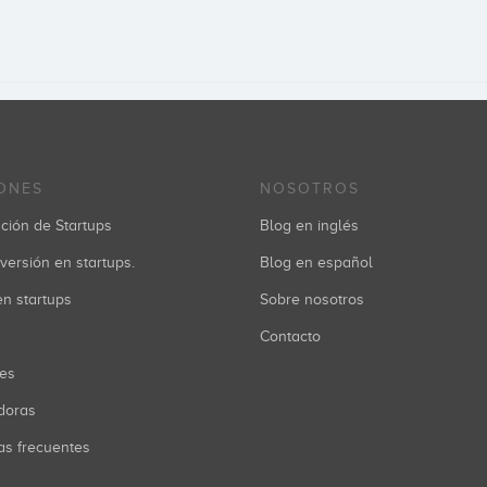
ONES
NOSOTROS
ción de Startups
Blog en inglés
versión en startups.
Blog en español
 en startups
Sobre nosotros
Contacto
res
doras
as frecuentes