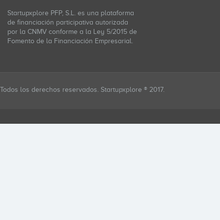
Startupxplore PFP, S.L. es una plataforma
de financiación participativa autorizada
por la CNMV conforme a la Ley 5/2015 de
Fomento de la Financiación Empresarial.
Todos los derechos reservados. Startupxplore ® 2017.