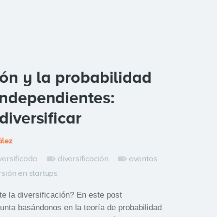
ión y la probabilidad
independientes:
diversificar
lez
versificada
diversificación
eventos
rsión en startups
e la diversificación? En este post
nta basándonos en la teoría de probabilidad