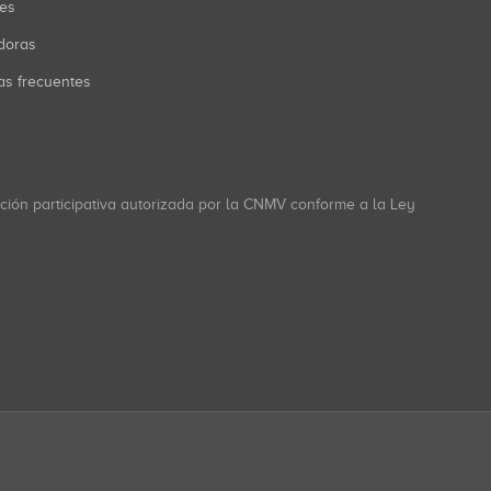
res
doras
as frecuentes
ación participativa autorizada por la CNMV conforme a la Ley