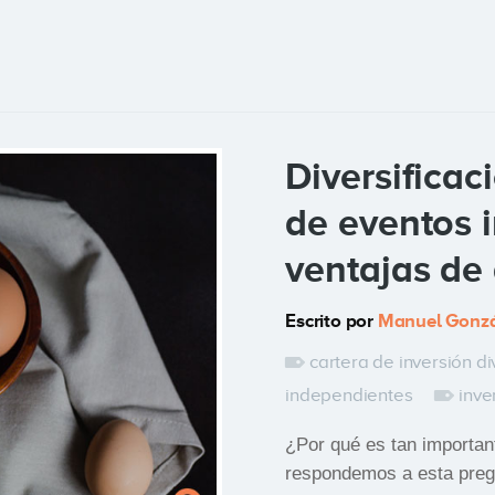
Diversificac
de eventos 
ventajas de 
Escrito por
Manuel Gonzá
cartera de inversión di
independientes
inve
¿Por qué es tan important
respondemos a esta pregu