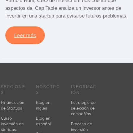
Patricio Hunt, CEO de Intelectium nos cuenta qué
aspectos del Cap Table analiza un inversor antes de
invertir en una startup para evitarse futuros problemas.
Leer más
SECCIONE
NOSOTRO
INFORMAC
S
S
IÓN
Financiación
Blog en
Estrategia de
de Startups
inglés
selección de
compañías
Curso
Blog en
inversión en
español
Proceso de
startups.
inversión