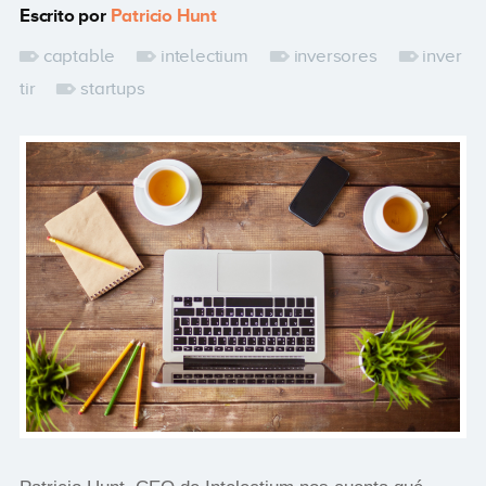
Escrito por
Patricio Hunt
captable
intelectium
inversores
inver
tir
startups