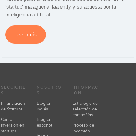
'startup' malagueña Taalentfy y su apuesta por la
inteligencia artificial.
Leer más
SECCIONE
NOSOTRO
INFORMAC
S
S
IÓN
Financiación
Blog en
Estrategia de
de Startups
inglés
selección de
compañías
Curso
Blog en
inversión en
español
Proceso de
startups.
inversión
Sobre