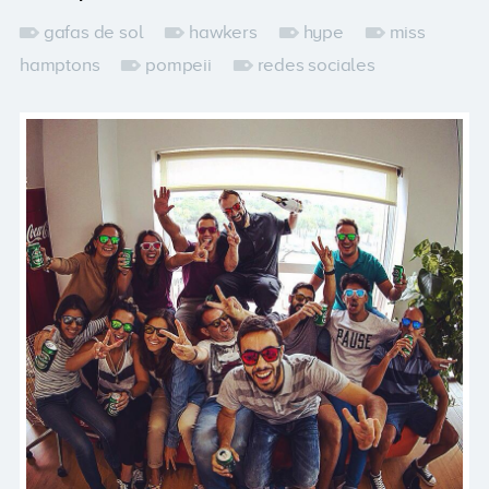
gafas de sol
hawkers
hype
miss
hamptons
pompeii
redes sociales