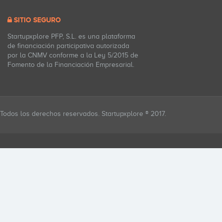
SITIO SEGURO
Startupxplore PFP, S.L. es una plataforma
de financiación participativa autorizada
por la CNMV conforme a la Ley 5/2015 de
Fomento de la Financiación Empresarial.
Todos los derechos reservados. Startupxplore ® 2017.