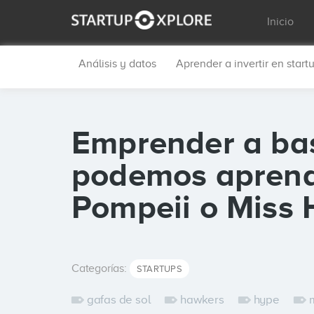
Inicio
Análisis y datos
Aprender a invertir en start
Emprender a bas
podemos aprend
Pompeii o Miss
Categorías:
STARTUPS
gafas de sol
hawkers
hype