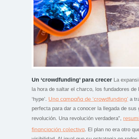
Un ‘crowdfunding’ para crecer
La expansió
la hora de saltar el charco, los fundadores de
Una campaña de ‘crowdfunding’
‘hype’.
a tr
perfecta para dar a conocer la llegada de su
resum
revolución. Una revolución verdadera”,
financiación colectiva
. El plan no era otro q
visibilidad. Al igual que su estrategia en rede