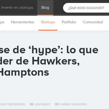
Invertir en startups
Blog
ups
Herramientas
Startups
Portfolio
Comunidad
e de ‘hype’: lo que
er de Hawkers,
 Hamptons
miss hamptons
pompeii
redes sociales