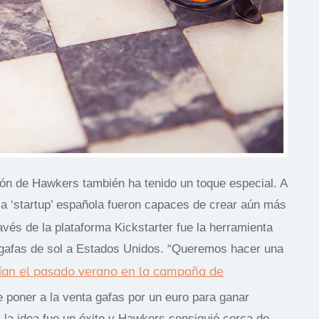
n de Hawkers también ha tenido un toque especial. A
 la ‘startup’ española fueron capaces de crear aún más
avés de la plataforma Kickstarter fue la herramienta
s gafas de sol a Estados Unidos. “Queremos hacer una
ían el pasado verano en la campaña de
ue poner a la venta gafas por un euro para ganar
s, la idea fue un éxito y Hawkers consiguió cerca de