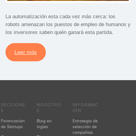
La automatización esta cada vez más cerca: los
robots amenazan los puestos de empleo de humanos y
los inversores saben quién ganará esta partida.
Leer más
SECCIONE
NOSOTRO
INFORMAC
S
S
IÓN
Financiación
Blog en
Estrategia de
de Startups
inglés
selección de
compañías