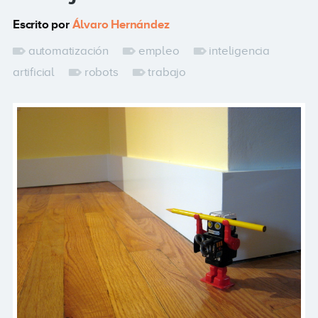
Escrito por
Álvaro Hernández
automatización
empleo
inteligencia
artificial
robots
trabajo