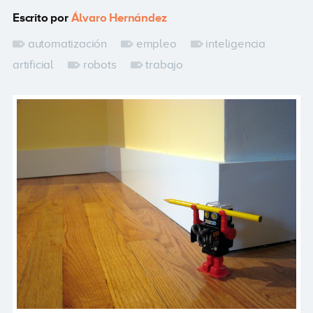
Escrito por
Álvaro Hernández
automatización
empleo
inteligencia
artificial
robots
trabajo