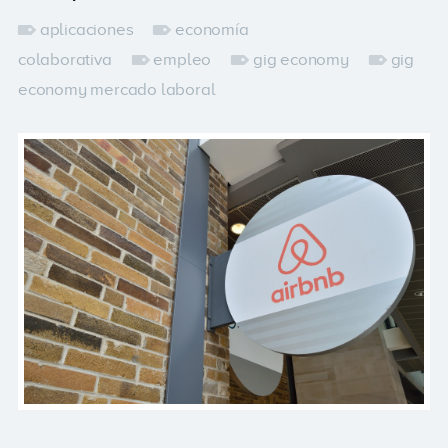
aplicaciones
economía
colaborativa
empleo
gig economy
gig
economy mercado laboral