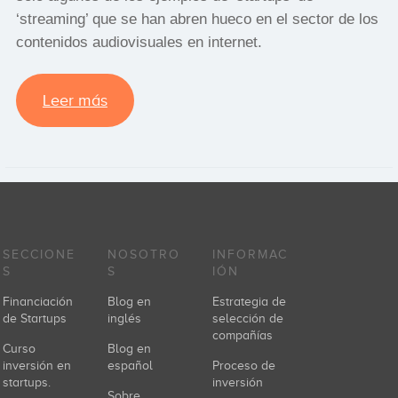
‘streaming’ que se han abren hueco en el sector de los
contenidos audiovisuales en internet.
Leer más
SECCIONE
NOSOTRO
INFORMAC
S
S
IÓN
Financiación
Blog en
Estrategia de
de Startups
inglés
selección de
compañías
Curso
Blog en
inversión en
español
Proceso de
startups.
inversión
Sobre