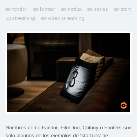
fandor
footter
netflix
series
start
up streaming
video streaming
Nombres como Fandor, FilmDoo, Colony o Footers son
solo algunos de los ejemplos de ‘startups’ de