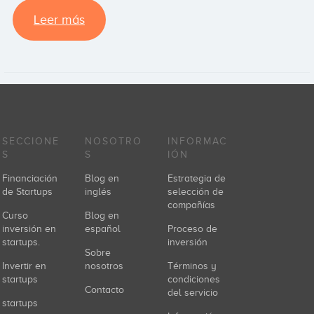
Leer más
SECCIONE
NOSOTRO
INFORMAC
S
S
IÓN
Financiación
Blog en
Estrategia de
de Startups
inglés
selección de
compañías
Curso
Blog en
inversión en
español
Proceso de
startups.
inversión
Sobre
Invertir en
nosotros
Términos y
startups
condiciones
Contacto
del servicio
startups