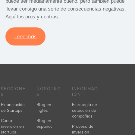
puede ser medianamente bueno, pero también puede
llevar consigo una serie de consecuencias negativas.
Aquí los pros y contras.
Leer más
SECCIONE
NOSOTRO
INFORMAC
S
S
IÓN
Financiación
Blog en
Estrategia de
de Startups
inglés
selección de
compañías
Curso
Blog en
inversión en
español
Proceso de
startups.
inversión