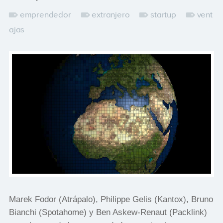
emprendedor
extranjero
startup
vent
ajas
Marek Fodor (Atrápalo), Philippe Gelis (Kantox), Bruno
Bianchi (Spotahome) y Ben Askew-Renaut (Packlink)