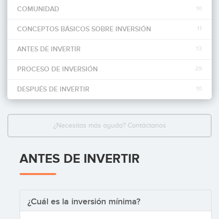
COMUNIDAD
10
Invertir
CONCEPTOS BÁSICOS SOBRE INVERSIÓN
11
ANTES DE INVERTIR
13
PROCESO DE INVERSIÓN
29
DESPUÉS DE INVERTIR
10
¿Necesitas más ayuda? Contáctanos
ANTES DE INVERTIR
¿Cuál es la inversión mínima?