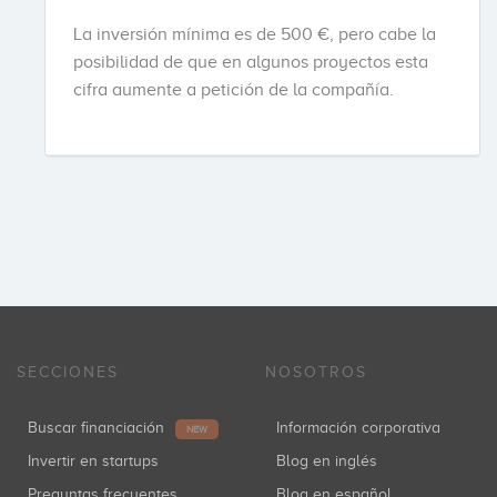
La inversión mínima es de 500 €, pero cabe la
posibilidad de que en algunos proyectos esta
cifra aumente a petición de la compañía.
SECCIONES
NOSOTROS
Buscar financiación
Información corporativa
NEW
Invertir en startups
Blog en inglés
Preguntas frecuentes
Blog en español