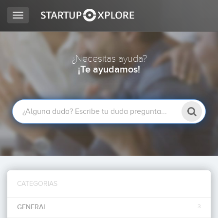
Toggle
navigation
BUSCO FINANCIACIÓN
¿Necesitas ayuda?
¡Te ayudamos!
REGISTRO
ACCESO
CATEGORIAS
Inicio
GENERAL
3