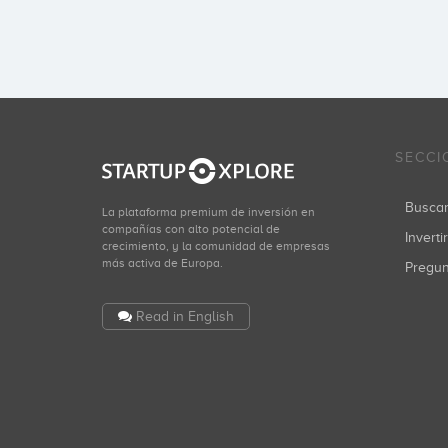
SECCI
Busca
La plataforma premium de inversión en
compañías con alto potencial de
Inverti
crecimiento, y la comunidad de empresas
más activa de Europa.
Pregu
Read in English