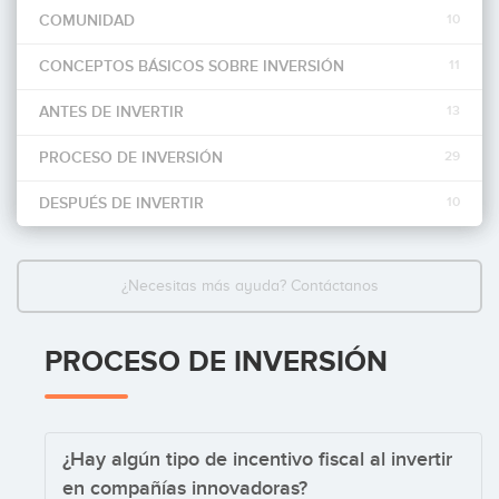
COMUNIDAD
10
Invertir
CONCEPTOS BÁSICOS SOBRE INVERSIÓN
11
ANTES DE INVERTIR
13
PROCESO DE INVERSIÓN
29
DESPUÉS DE INVERTIR
10
¿Necesitas más ayuda? Contáctanos
PROCESO DE INVERSIÓN
¿Hay algún tipo de incentivo fiscal al invertir
en compañías innovadoras?