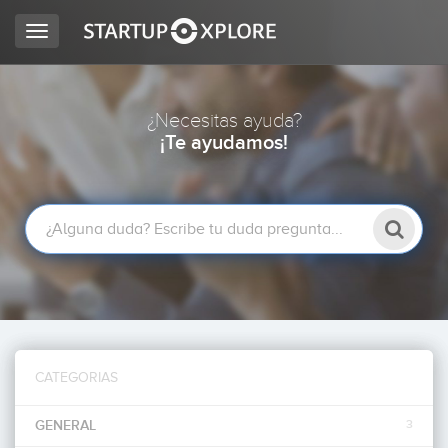
Toggle
navigation
BUSCO FINANCIACIÓN
¿Necesitas ayuda?
¡Te ayudamos!
REGISTRO
ACCESO
CATEGORIAS
Inicio
GENERAL
3