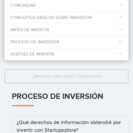
COMUNIDAD
10
Invertir
CONCEPTOS BÁSICOS SOBRE INVERSIÓN
11
ANTES DE INVERTIR
13
PROCESO DE INVERSIÓN
29
DESPUÉS DE INVERTIR
10
¿Necesitas más ayuda? Contáctanos
PROCESO DE INVERSIÓN
¿Qué derechos de información obtendré por
invertir con Startupxplore?