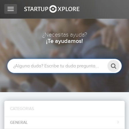
Toggle
navigation
BUSCO FINANCIACIÓN
¿Necesitas ayuda?
¡Te ayudamos!
REGISTRO
ACCESO
CATEGORIAS
Inicio
GENERAL
3