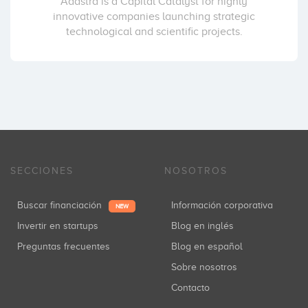
Adastra is a Capital Catalyst for highly
innovative companies launching strategic
technological and scientific projects.
SECCIONES
NOSOTROS
Buscar financiación
Información corporativa
NEW
Invertir en startups
Blog en inglés
Preguntas frecuentes
Blog en español
Sobre nosotros
Contacto