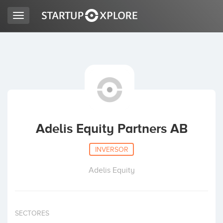
Toggle
navigation
BUSCO FINANCIACIÓN
REGISTRO
ACCESO
Adelis Equity Partners AB
INVERSOR
Adelis Equity
Inicio
SECTORES