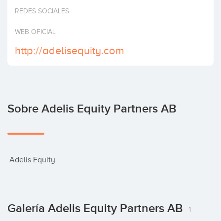
Invertir
REDES SOCIALES
WEB OFICIAL
http://adelisequity.com
Sobre Adelis Equity Partners AB
 Adelis Equity
Galería Adelis Equity Partners AB
1