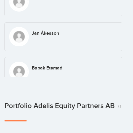
Jan Åkesson
Babak Etemad
Joel Russ
Portfolio Adelis Equity Partners AB
0