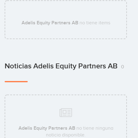
Rasmus Molander
Adelis Equity Partners AB
no tiene items
Johan Seger
Noticias Adelis Equity Partners AB
0
Erik Hallert
Henrik Geijer
Adelis Equity Partners AB
no tiene ninguna
noticia disponible.