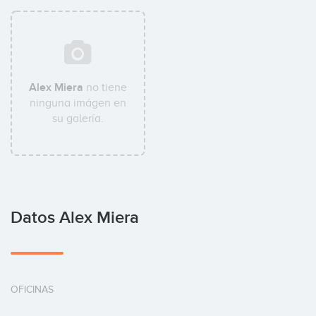
Alex Miera
no tiene
ninguna imágen en
su galería.
Datos Alex Miera
OFICINAS