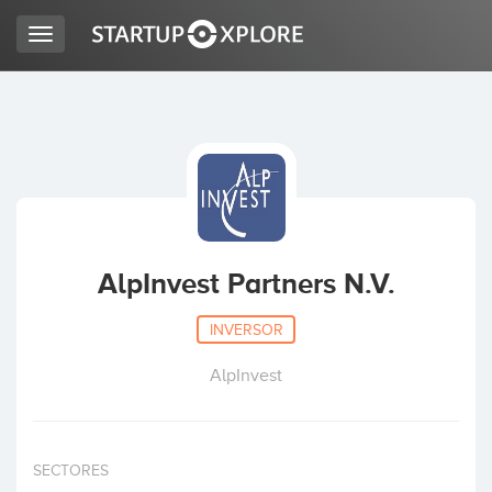
Toggle
navigation
BUSCO FINANCIACIÓN
REGISTRO
ACCESO
AlpInvest Partners N.V.
INVERSOR
AlpInvest
Inicio
SECTORES