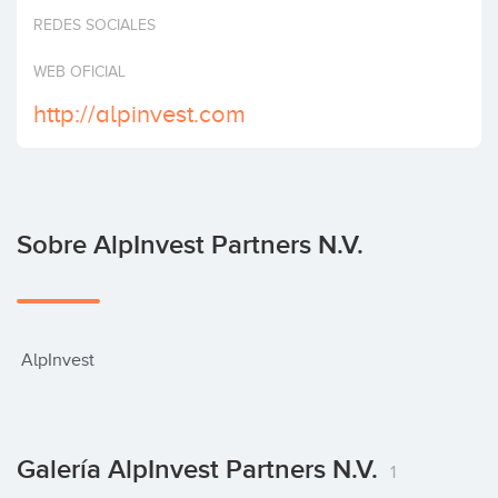
Invertir
REDES SOCIALES
WEB OFICIAL
http://alpinvest.com
Sobre AlpInvest Partners N.V.
 AlpInvest
Galería AlpInvest Partners N.V.
1