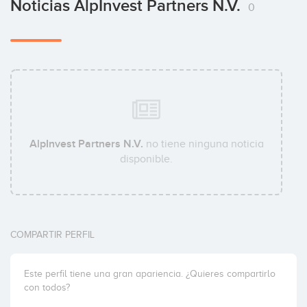
Noticias AlpInvest Partners N.V.
0
Tatiana Chopova
Rob de Jong
AlpInvest Partners N.V.
no tiene ninguna noticia
disponible.
Christophe Nicolas
COMPARTIR PERFIL
Este perfil tiene una gran apariencia. ¿Quieres compartirlo
con todos?